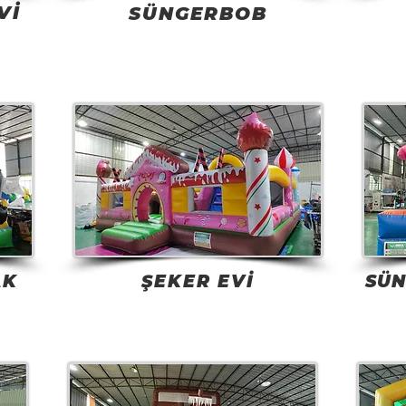
Vİ
SÜNGERBOB
AK
ŞEKER EVİ
SÜN