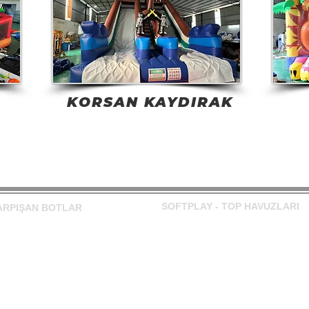
KORSAN KAYDIRAK
SOFTPLAY - TOP HAVUZLARI
ARPIŞAN BOTLAR
Top Havuzu Model 1
ülü Çarpışan Botlar
Top Havuzu Model 2
nzinli Çarpışan Botlar
Top Havuzu Model 3
 Pedallı Botlar
Top Havuzu Model 4
 Topları-Waterball
Top Havuzu Model 5
vuz Modelleri