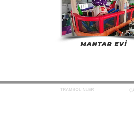
MANTAR EVİ
TRAMBOLİNLER
Ç
Trambolin
Ak
Olimpik Trambolin
Be
Junior Trambolin
El
Yuvarlak Trambolin
Su
Bireysel Trambolin
Ha