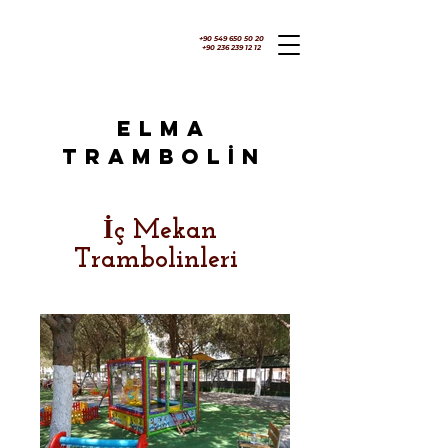
+90 549 650 50 20
+90 236 239 12 12
ELMA
TRAMBOLİN
İç Mekan
Trambolinleri