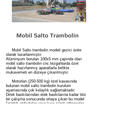
Mobil Salto Trambolin
Mobil Salto trambolin modeli gezici ünite
olarak tasarlanmıştır.
Alüminyum boruları 100x5 mm çapında olan
mobil salto trambolin cnc tezgahlarda özel
olarak hazırlanmış aparatlarla birlikte
mukavemeti en düzeye çıkarılmıştır.
Motorları (250-500 kg) özel kasasında
bulunan mobil salto trambolin kurulum
aşamasında çok kolaylık sağlamaktadır.
Direk baskılarından etek baskılarına kadar titiz
bir çalışma sonucunda ortaya çıkan bu model
"günlük aktiviteler veya kısa süreli eğlenceler
de" oldukça elverişli bir modeldir.
Detaylı bilgi için lütfen bizimle iletişime
geçiniz.
TEKNİK ÖZELLİKLER