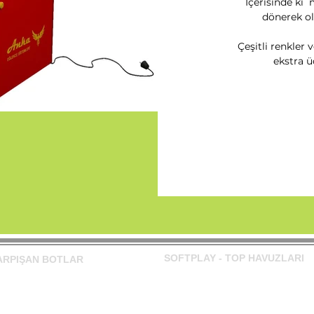
İçerisinde ki me
dönerek ol
Çeşitli renkler 
ekstra 
SOFTPLAY - TOP HAVUZLARI
ARPIŞAN BOTLAR
Top Havuzu Model 1
ülü Çarpışan Botlar
Top Havuzu Model 2
nzinli Çarpışan Botlar
Top Havuzu Model 3