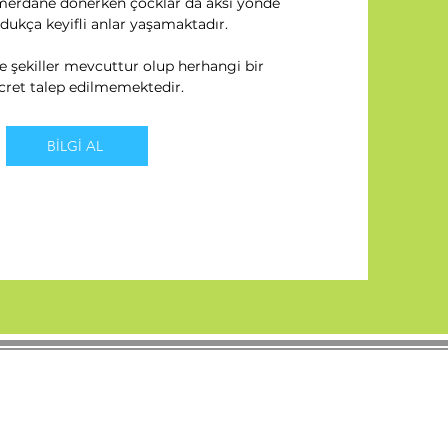
rdane dönerken çocklar da aksi yönde
dukça keyifli anlar yaşamaktadır.
ve şekiller mevcuttur olup herhangi bir
ücret talep edilmemektedir.
BİLGİ AL