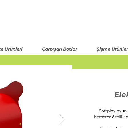
N
te Ürünleri
Çarpışan Botlar
Şişme Ürünler
Ele
Softplay oyun a
hemster özellikle