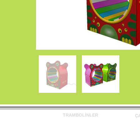
TRAMBOLİNLER
Ç
Trambolin
Ak
Olimpik Trambolin
Be