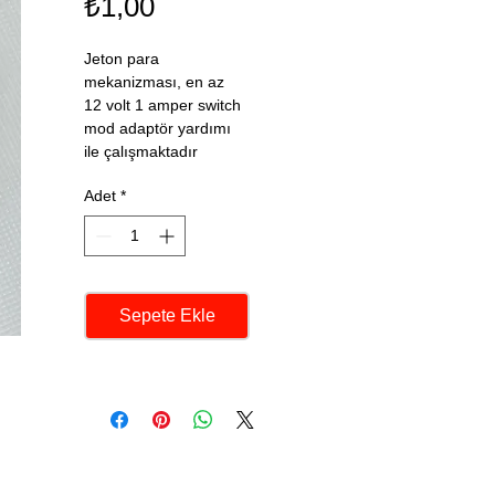
Fiyat
₺1,00
Jeton para 
mekanizması, en az 
12 volt 1 amper switch 
mod adaptör yardımı 
ile çalışmaktadır
Adet
*
Sepete Ekle